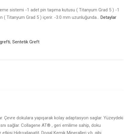
me sistemi -1 adet pin taşıma kutusu ( Titanyum Grad 5 ) -1
in ( Titanyum Grad 5 ) içerir. -3.0 mm uzunluğunda…
Detaylar
grefti
,
Sentetik Greft
. Çevre dokulara yapışarak kolay adaptasyon saglar. Yüzeydeki
nı sağlar. Collagene AT® , geri emilime sahip, doku
etkisi Hidroxilapatit, Dogal Kemik Mineralleri v.b. gibi