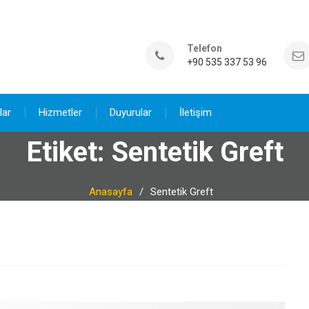
Telefon
+90 535 337 53 96
lar
Hizmetler
Duyurular
İletişim
Etiket:
Sentetik Greft
Anasayfa
Sentetik Greft