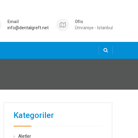
Email
Ofis
info@dentalgreft.net
Ümraniye - İstanbul
Kategoriler
Aletler