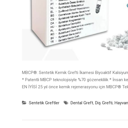
MBCP®: Sentetik Kemik Grefti İkamesi Biyoaktif Kalsiyum 
* Patentli MBCP teknolojisiyle %70 gözeneklilik * İnsan k
EN İYİSİ 25 yıl önce kemik rejenerasyonu için MBCP® Te
Sentetik Greftler
Dental Greft
,
Diş Grefti
,
Hayvan