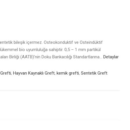
entetik bileşik içermez. Osteokonduktif ve Osteindüktif
. Mükemmel bio uyumluluğa sahiptir. 0,5 – 1 mm partikül
arı Birliği (AATB)’nin Doku Bankacılığı Standartlarına…
Detaylar
 Grefti
,
Hayvan Kaynaklı Greft
,
kemik grefti
,
Sentetik Greft