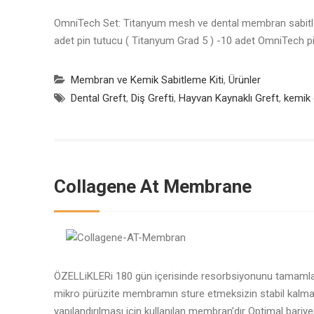
OmniTech Set: Titanyum mesh ve dental membran sabitle
adet pin tutucu ( Titanyum Grad 5 ) -10 adet OmniTech p
Membran ve Kemik Sabitleme Kiti
,
Ürünler
Dental Greft
,
Diş Grefti
,
Hayvan Kaynaklı Greft
,
kemik 
Collagene At Membrane
ÖZELLiKLERi 180 gün içerisinde resorbsiyonunu tamamlar
mikro pürüzite membramın sture etmeksizin stabil kalmas
yapılandırılması için kullanılan membran’dır Optimal bariyer 