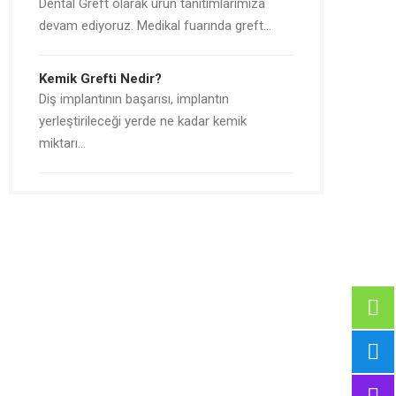
Dental Greft olarak ürün tanıtımlarımıza
devam ediyoruz. Medikal fuarında greft…
Kemik Grefti Nedir?
Diş implantının başarısı, implantın
yerleştirileceği yerde ne kadar kemik
miktarı…