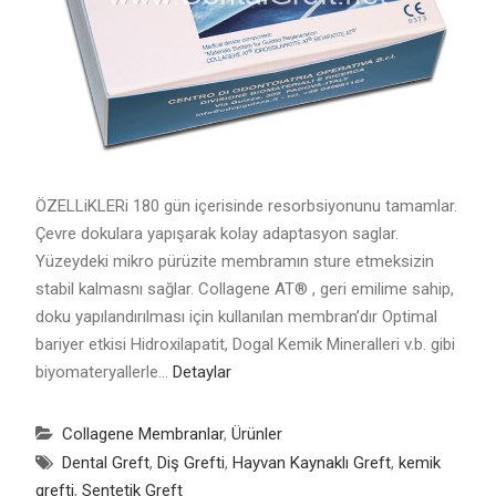
ÖZELLiKLERi 180 gün içerisinde resorbsiyonunu tamamlar.
Çevre dokulara yapışarak kolay adaptasyon saglar.
Yüzeydeki mikro pürüzite membramın sture etmeksizin
stabil kalmasnı sağlar. Collagene AT® , geri emilime sahip,
doku yapılandırılması için kullanılan membran’dır Optimal
bariyer etkisi Hidroxilapatit, Dogal Kemik Mineralleri v.b. gibi
biyomateryallerle…
Detaylar
Collagene Membranlar
,
Ürünler
Dental Greft
,
Diş Grefti
,
Hayvan Kaynaklı Greft
,
kemik
grefti
,
Sentetik Greft