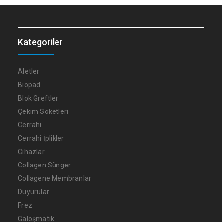
Kategoriler
Aletler
Biopad
Blok Greftler
Çekim Soketleri
Cerrahi
Cerrahi İplikler
Cihazlar
Collagen Sünger
Collagene Membranlar
Duyurular
Frez
Galoşmatik