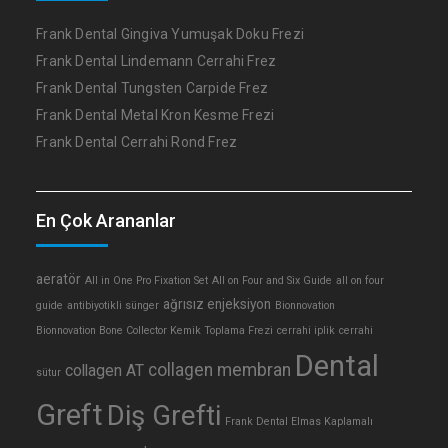
Frank Dental Gingiva Yumuşak Doku Frezi
Frank Dental Lindemann Cerrahi Frez
Frank Dental Tungsten Carpide Frez
Frank Dental Metal Kron Kesme Frezi
Frank Dental Cerrahi Rond Frez
En Çok Arananlar
aeratör
All in One Pro Fixation Set
All on Four and Six Guide
all on four
ağrısız enjeksiyon
guide
antibiyotikli sünger
Bionnovation
Bionnovation Bone Collector Kemik Toplama Frezi
cerrahi iplik
cerrahi
Dental
collagen membran
collagen AT
sütur
Greft
Diş Grefti
Frank Dental Elmas Kaplamalı