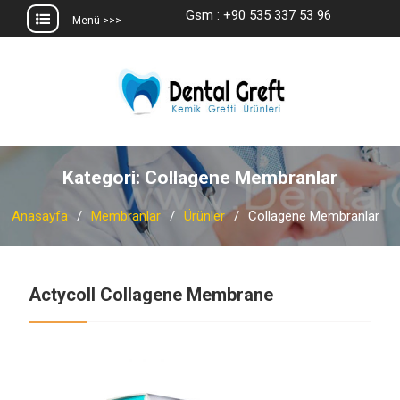
Gsm : +90 535 337 53 96
Menü >>>
Skip
to
content
Kategori:
Collagene Membranlar
Anasayfa
Membranlar
Ürünler
Collagene Membranlar
Actycoll Collagene Membrane