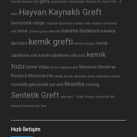
galoş
Cerrahi Separe Set
galoşmatik
Galoşmatik Rulosu Pvc Rulo Film - 4
Hayvan Kaynaklı Greft
Adet
hemostatik sünger
implant tornovida anahtar seti
implant tornovida
kanama durdurucu
jinme
kanama
seti
Jinme Işıksız Aeratör
kemik grefti
durucuru
kemik
kemik kazıyıcı
kemik
sabitleme seti
kemik sabitleme vida seti
tozu
Kemik Vidası
Membran
Membran
kemil toplama seti
Perikard
Membran Pini
otolog kemik
otomatik galoş makinesi rulosu
Resorba
otomatik galoşmatik
pin seti
ronvıng
Sentetik Greft
vida seti - Tente Vidası
Üniversal All
İmplant Screwdriver Seti
Hızlı İletişim