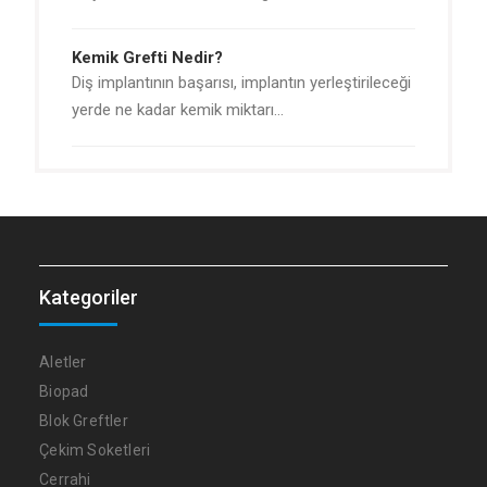
Kemik Grefti Nedir?
Diş implantının başarısı, implantın yerleştirileceği
yerde ne kadar kemik miktarı…
Kategoriler
Aletler
Biopad
Blok Greftler
Çekim Soketleri
Cerrahi