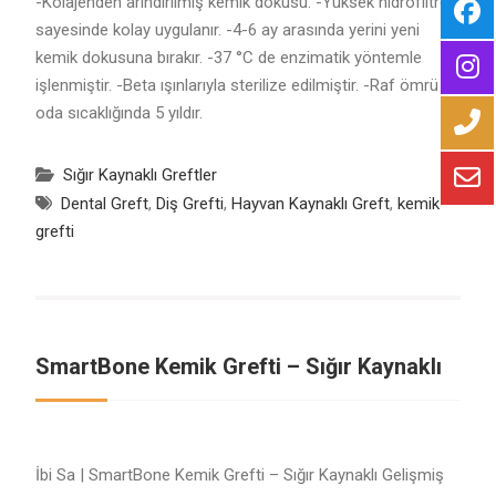
-Kolajenden arındırılmış kemik dokusu. -Yüksek hidrofiltresi
sayesinde kolay uygulanır. -4-6 ay arasında yerini yeni
kemik dokusuna bırakır. -37 °C de enzimatik yöntemle
işlenmiştir. -Beta ışınlarıyla sterilize edilmiştir. -Raf ömrü
oda sıcaklığında 5 yıldır.
Sığır Kaynaklı Greftler
Dental Greft
,
Diş Grefti
,
Hayvan Kaynaklı Greft
,
kemik
grefti
SmartBone Kemik Grefti – Sığır Kaynaklı
İbi Sa | SmartBone Kemik Grefti – Sığır Kaynaklı Gelişmiş