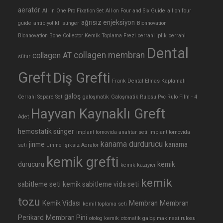
aeratör
All in One Pro Fixation Set
All on Four and Six Guide
all on four
ağrısız enjeksiyon
guide
antibiyotikli sünger
Bionnovation
Bionnovation Bone Collector Kemik Toplama Frezi
cerrahi iplik
cerrahi
Dental
collagen membran
collagen AT
sütur
Greft
Diş Grefti
Frank Dental Elmas Kaplamalı
galoş
Cerrahi Separe Set
galoşmatik
Galoşmatik Rulosu Pvc Rulo Film - 4
Hayvan Kaynaklı Greft
Adet
hemostatik sünger
implant tornovida anahtar seti
implant tornovida
kanama durdurucu
jinme
kanama
seti
Jinme Işıksız Aeratör
kemik grefti
durucuru
kemik
kemik kazıyıcı
kemik
sabitleme seti
kemik sabitleme vida seti
tozu
Kemik Vidası
Membran
Membran
kemil toplama seti
Perikard
Membran Pini
otolog kemik
otomatik galoş makinesi rulosu