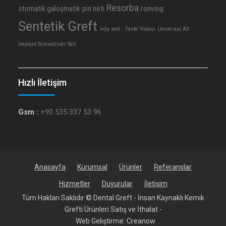
Resorba
otomatik galoşmatik
pin seti
ronvıng
Sentetik Greft
vida seti - Tente Vidası
Üniversal All
İmplant Screwdriver Seti
Hızlı İletişim
Gsm :
+90 535 337 53 96
Anasayfa
Kurumsal
Ürünler
Referanslar
Hizmetler
Duyurular
İletişim
Tüm Hakları Saklıdır © Dental Greft - İnsan Kaynaklı Kemik
Grefti Ürünleri Satış ve İthalat -
Web Geliştirme:
Creanow