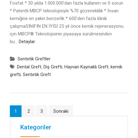
Fosfat * 30 yılda 1.000.000’dan fazla kullanım ve 0 sorun
* Patentli MBCP teknolojisiyle %70 gözeneklilik * İnsan
kemiğine en yakın benzerlik * 600’den fazla klinik
çalışmaSINIFIN EN İYİSİ 25 yıl önce kemik rejenerasyonu
için MBCP® Teknolojisinin piyasaya sürülmesinden
bu…
Detaylar
Sentetik Greftler
Dental Greft
,
Diş Grefti
,
Hayvan Kaynaklı Greft
,
kemik
grefti
,
Sentetik Greft
Yazı
1
2
3
Sonraki
sayfalandırması
Kategoriler