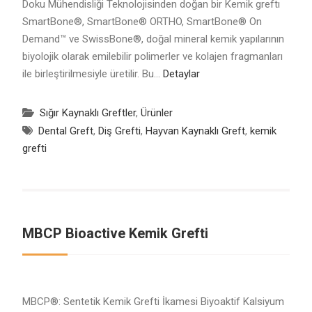
Doku Mühendisliği Teknolojisinden doğan bir Kemik greftı
SmartBone®, SmartBone® ORTHO, SmartBone® On
Demand™ ve SwissBone®, doğal mineral kemik yapılarının
biyolojik olarak emilebilir polimerler ve kolajen fragmanları
ile birleştirilmesiyle üretilir. Bu…
Detaylar
Sığır Kaynaklı Greftler
,
Ürünler
Dental Greft
,
Diş Grefti
,
Hayvan Kaynaklı Greft
,
kemik
grefti
MBCP Bioactive Kemik Grefti
MBCP®: Sentetik Kemik Grefti İkamesi Biyoaktif Kalsiyum