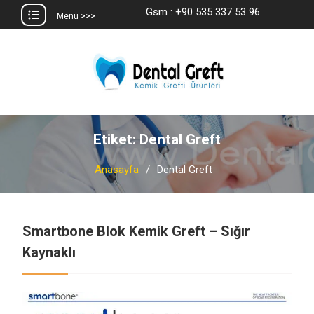
Gsm : +90 535 337 53 96
Menü >>>
Skip
to
content
Etiket:
Dental Greft
Anasayfa
Dental Greft
Smartbone Blok Kemik Greft – Sığır
Kaynaklı