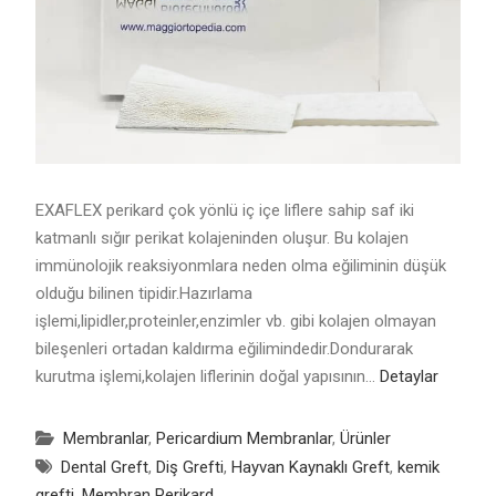
EXAFLEX perikard çok yönlü iç içe liflere sahip saf iki
katmanlı sığır perikat kolajeninden oluşur. Bu kolajen
immünolojik reaksiyonmlara neden olma eğiliminin düşük
olduğu bilinen tipidir.Hazırlama
işlemi,lipidler,proteinler,enzimler vb. gibi kolajen olmayan
bileşenleri ortadan kaldırma eğilimindedir.Dondurarak
kurutma işlemi,kolajen liflerinin doğal yapısının…
Detaylar
Membranlar
,
Pericardium Membranlar
,
Ürünler
Dental Greft
,
Diş Grefti
,
Hayvan Kaynaklı Greft
,
kemik
grefti
,
Membran Perikard