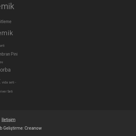
emik
itleme
emik
seti
bran Pini
su
orba
t
vida seti -
iver Seti
İletişim
b Geliştirme:
Creanow