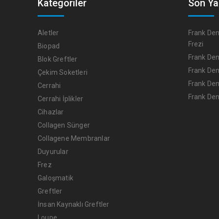
Kategoriler
Son Ya
Aletler
Frank Den
Frezi
Biopad
Frank Den
Blok Greftler
Frank Den
Çekim Soketleri
Frank Den
Cerrahi
Frank Den
Cerrahi İplikler
Cihazlar
Collagen Sünger
Collagene Membranlar
Duyurular
Frez
Galoşmatik
Greftler
İnsan Kaynaklı Greftler
Loupe