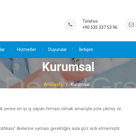
Telefon
+90 535 337 53 96
lar
Hizmetler
Duyurular
İletişim
Kurumsal
Anasayfa
Kurumsal
 yerine en iyi iş yapan firması olmak amacıyla yola çıkmış ve
itikası” ilkelerine uyması gerektiğini asla göz ardı etmemiştir.