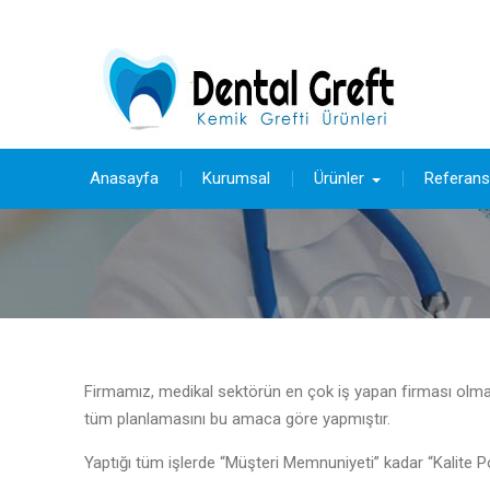
Skip
Gsm : +90 535 337 53 96
to
content
Anasayfa
Kurumsal
Ürünler
Referans
Firmamız, medikal sektörün en çok iş yapan firması olmak
tüm planlamasını bu amaca göre yapmıştır.
Yaptığı tüm işlerde “Müşteri Memnuniyeti” kadar “Kalite Pol