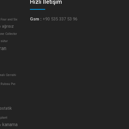
Hızlı İletişim
Gsm :
+90 535 337 53 96
 Four and Six
ağrısız
r
one Collector
 sütur
ran
alı Cerrahi
 Rulosu Pvc
ostatik
plant
kanama
r