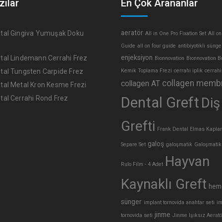
zılar
En Çok Arananlar
aeratör
tal Gingiva Yumuşak Doku
All in One Pro Fixation Set
All on
Guide
all on four guide
antibiyotikli sünge
enjeksiyon
tal Lindemann Cerrahi Frez
Bionnovation
Bionnovation B
tal Tungsten Carpide Frez
Kemik Toplama Frezi
cerrahi iplik
cerrahi
collagen memb
collagen AT
tal Metal Kron Kesme Frezi
tal Cerrahi Rond Frez
Dental Greft
Diş
Grefti
Frank Dental Elmas Kaplam
galoş
Separe Set
galoşmatik
Galoşmatik
Hayvan
Rulo Film - 4 Adet
Kaynaklı Greft
hem
sünger
implant tornovida anahtar seti
im
jinme
tornovida seti
Jinme Işıksız Aeratö