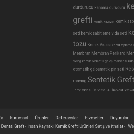
k
durdurucu
kanama durucuru
grefti
kemik sab
kemik kazıyıcı
k
seti
kemik sabitleme vida seti
tozu
Kemik Vidası
kemil toplama 
Membran
Membran Perikard
Mem
otolog kemik
otomatik galoş makinesi rulo
Res
otomatik galoşmatik
pin seti
Sentetik Gref
ronvıng
Tente Vidası
Üniversal All İmplant Screwdr
fa
Kurumsal
Ürünler
Referanslar
Hizmetler
Duyurular
 Dental Greft - İnsan Kaynaklı Kemik Grefti Ürünleri Satış ve İthalat -
We