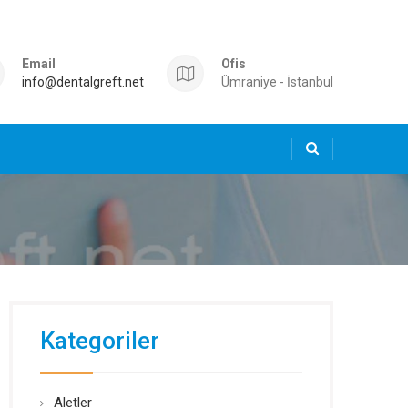
Email
Ofis
info@dentalgreft.net
Ümraniye - İstanbul
Kategoriler
Aletler